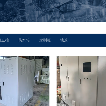
机立柱
防水箱
定制柜
地笼