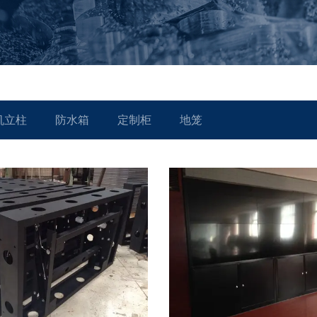
机立柱
防水箱
定制柜
地笼